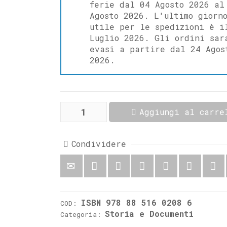
ferie dal 04 Agosto 2026 al
Agosto 2026. L'ultimo giorn
utile per le spedizioni è i
Luglio 2026. Gli ordini sar
evasi a partire dal 24 Agos
2026.
La
Aggiungi al carre
parabola
del
regionalismo
molisano
Condividere
quantità
ISBN 978 88 516 0208 6
COD:
Storia e Documenti
Categoria: