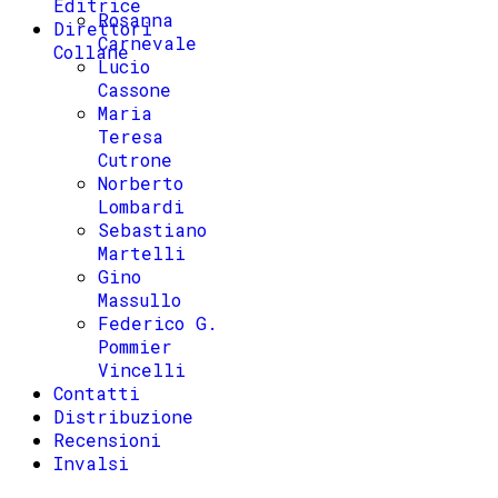
Editrice
Rosanna
Direttori
Carnevale
Collane
Lucio
Cassone
Maria
Teresa
Cutrone
Norberto
Lombardi
Sebastiano
Martelli
Gino
Massullo
Federico G.
Pommier
Vincelli
Contatti
Distribuzione
Recensioni
Invalsi