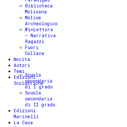
Biblioteca
Molisana
Molise
Archeologico
@inLettura
– Narrativa
Ragazzi
Fuori
Collana
Novità
Autori
Temi
Scuola
Edizioni
secondaria
Scolastiche
di I grado
Scuola
secondaria
di II grado
Edizioni
Marinelli
La Casa