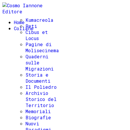
Kumacreola
Home
Reti
Collane
Cibus et
Locus
Pagine di
Molisecinema
Quaderni
sulle
Migrazioni
Storia e
Documenti
Il Poliedro
Archivio
Storico del
Territorio
Memoriali
Biografie
Nuovi
Paradigmi