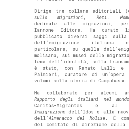
Dirige tre collane editoriali (
sulle migrazioni
,
Reti
,
Mem
dedicate alle migrazioni, pe
Iannone Editore. Ha curato l
pubblicato diversi saggi sulla
dell’emigrazione italiana
particolare, su quella dell’emig
molisana, sui musei delle migrazi
tema dell’identità, sulla transum
è stato, con Renato Lalli e 
Palmieri, curatore di un’opera
volumi sulla storia di Campobasso.
Ha collaborato per alcuni a
Rapporto degli italiani nel mond
Caritas-Migrantes e a
Immigrazione
dell’Idos e alla nuov
dell’
Almanacco del Molise
. Ė com
del comitato di direzione della 