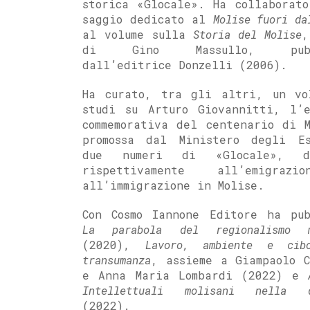
storica «Glocale». Ha collaborato
saggio dedicato al
Molise fuori da
al volume sulla
Storia del Molise
,
di Gino Massullo, pubbl
dall’editrice Donzelli (2006).
Ha curato, tra gli altri, un vo
studi su Arturo Giovannitti, l’e
commemorativa del centenario di M
promossa dal Ministero degli E
due numeri di «Glocale», de
rispettivamente all’emigraz
all’immigrazione in Molise.
Con Cosmo Iannone Editore ha pub
La parabola del regionalismo m
(2020),
Lavoro, ambiente e cib
transumanza
, assieme a Giampaolo C
e Anna Maria Lombardi (2022) e
Intellettuali molisani nella d
(2022).