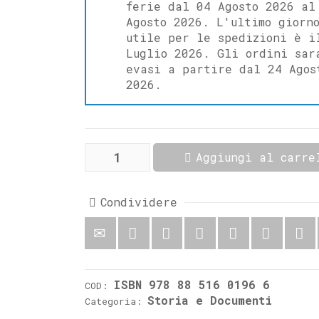
ferie dal 04 Agosto 2026 al
Agosto 2026. L'ultimo giorn
utile per le spedizioni è i
Luglio 2026. Gli ordini sar
evasi a partire dal 24 Agos
2026.
Da
Aggiungi al carre
Colle
Sancti
Angeli
a
Condividere
Colli
a
Volturno
quantità
ISBN 978 88 516 0196 6
COD:
Storia e Documenti
Categoria: