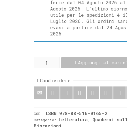
ferie dal 04 Agosto 2026 al
Agosto 2026. L'ultimo giorn
utile per le spedizioni è i
Luglio 2026. Gli ordini sar
evasi a partire dal 24 Agos
2026.
La
Aggiungi al carre
letteratura
italiana
nel
mondo.
Condividere
Nuove
prospettive
quantità
ISBN 978-88-516-0165-2
COD:
Letteratura
Quaderni sul
Categorie:
,
Migrazioni