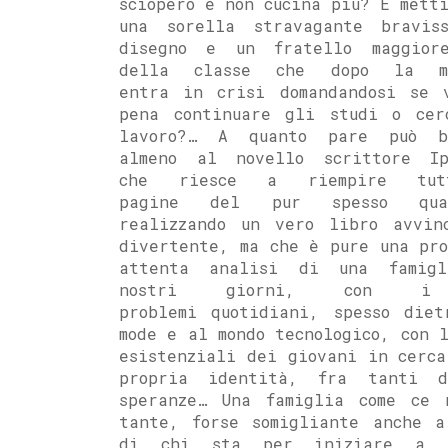
sciopero e non cucina più? E mett
una sorella stravagante bravis
disegno e un fratello maggior
della classe che dopo la ma
entra in crisi domandandosi se 
pena continuare gli studi o cer
lavoro?… A quanto pare può b
almeno al novello scrittore Ip
che riesce a riempire tu
pagine del pur spesso quad
realizzando un vero libro avvin
divertente, ma che è pure una pro
attenta analisi di una famig
nostri giorni, con i
problemi quotidiani, spesso diet
mode e al mondo tecnologico, con 
esistenziali dei giovani in cerca
propria identità, fra tanti 
speranze… Una famiglia come ce 
tante, forse somigliante anche a
di chi sta per iniziare a l