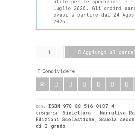
utile per le spedizioni è i
Luglio 2026. Gli ordini sar
evasi a partire dal 24 Agos
2026.
Una
Aggiungi al carre
storia
in
famiglia
quantità
Condividere
ISBN 978 88 516 0187 4
COD:
@inLettura - Narrativa R
Categorie:
Edizioni Scolastiche
Scuola secon
,
di I grado