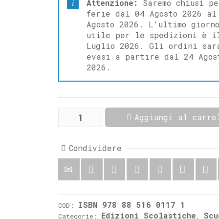
Attenzione:
Saremo chiusi pe
ferie dal 04 Agosto 2026 al
Agosto 2026. L'ultimo giorn
utile per le spedizioni è i
Luglio 2026. Gli ordini sar
evasi a partire dal 24 Agos
2026.
Leggendo
Aggiungi al carre
leggende
Santi,
diavoli,
streghe
Condividere
e
folletti
nella
tradizione
popolare
italiana
quantità
ISBN 978 88 516 0117 1
COD:
Edizioni Scolastiche
Scu
Categorie:
,