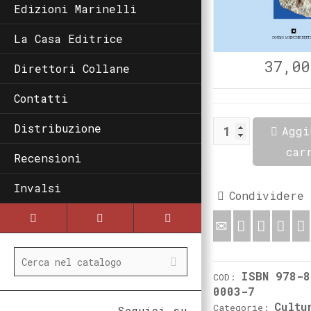
Edizioni Marinelli
La Casa Editrice
37,00
Direttori Collane
Contatti
Le
Distribuzione
Aggi
industrie
litiche
car
del
Recensioni
giacimento
paleolitico
di
Invalsi
Condividere
Isernia
La
Pineta
quantità
ISBN 978-8
COD:
0003-7
Cultu
Categorie:
Seguici su