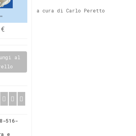
a cura di Carlo Peretto
€
ungi al
rello
8-516-
ra e