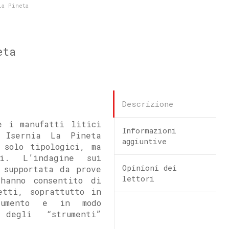
La Pineta
eta
Descrizione
e i manufatti litici
Informazioni
 Isernia La Pineta
aggiuntive
 solo tipologici, ma
li. L’indagine sui
Opinioni dei
 supportata da prove
lettori
hanno consentito di
etti, soprattutto in
rumento e in modo
 degli “strumenti”