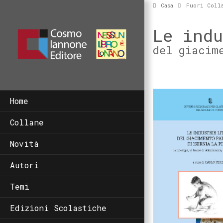
Casa
Fuori Coll
Le ind
del giacim
Home
Collane
Novità
Autori
Temi
Edizioni Scolastiche