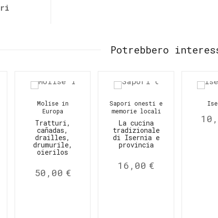
ori
Potrebbero interes
Molise in
Sapori onesti e
Ise
Europa
memorie locali
10
Tratturi,
La cucina
cañadas,
tradizionale
drailles,
di Isernia e
drumurile,
provincia
oierilos
16,00
€
50,00
€