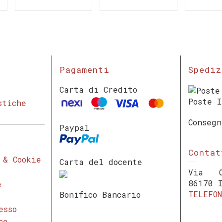
Pagamenti
Spediz
Carta di Credito
Poste 
stiche
Conseg
Paypal
Contat
 & Cookie
Carta del docente
Via O
86170 
e
TELEFON
Bonifico Bancario
esso
ce