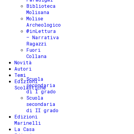
Biblioteca
Molisana
Molise
Archeologico
@inLettura
– Narrativa
Ragazzi
Fuori
Collana
Novità
Autori
Temi
Scuola
Edizioni
secondaria
Scolastiche
di I grado
Scuola
secondaria
di II grado
Edizioni
Marinelli
La Casa