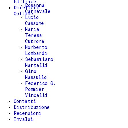
Editrice
Rosanna
Direttori
Carnevale
Collane
Lucio
Cassone
Maria
Teresa
Cutrone
Norberto
Lombardi
Sebastiano
Martelli
Gino
Massullo
Federico G.
Pommier
Vincelli
Contatti
Distribuzione
Recensioni
Invalsi