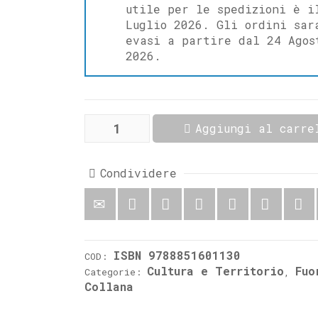
utile per le spedizioni è i
Luglio 2026. Gli ordini sar
evasi a partire dal 24 Agos
2026.
Isernia
Aggiungi al carre
in
cinque
secoli
di
Condividere
storia
quantità
ISBN 9788851601130
COD:
Cultura e Territorio
Fuo
Categorie:
,
Collana