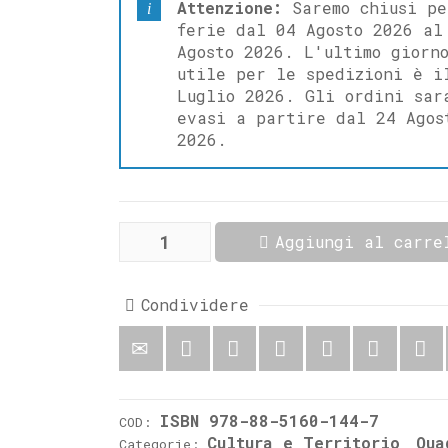
Attenzione:
Saremo chiusi pe
ferie dal 04 Agosto 2026 al
Agosto 2026. L'ultimo giorn
utile per le spedizioni è i
Luglio 2026. Gli ordini sar
evasi a partire dal 24 Agos
2026.
Molisani
Aggiungi al carre
in
Germania
Ricerca
sugli
Condividere
italiani
"invisibili"
quantità
ISBN 978-88-5160-144-7
COD:
Cultura e Territorio
Qua
Categorie:
,