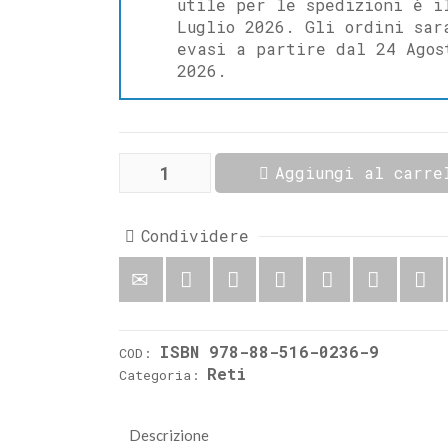
utile per le spedizioni è i
Luglio 2026. Gli ordini sar
evasi a partire dal 24 Agos
2026.
La
Aggiungi al carre
chiesa
di
Canneto
quantità
Condividere
ISBN 978-88-516-0236-9
COD:
Reti
Categoria:
Descrizione